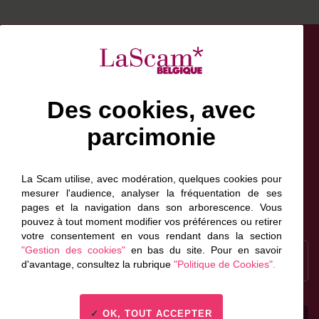
Des cookies, avec
parcimonie
Facebook
Bluesky
Linkedin
Instagram
NewsLetter
Scam France
La Scam utilise, avec modération, quelques cookies pour
Scam Canada
mesurer l'audience, analyser la fréquentation de ses
pages et la navigation dans son arborescence. Vous
pouvez à tout moment modifier vos préférences ou retirer
votre consentement en vous rendant dans la section
Recrutement
"Gestion des cookies"
en bas du site. Pour en savoir
Inscrivez-vous à la
d'avantage, consultez la rubrique
"Politique de Cookies".
newsletter
OK, TOUT ACCEPTER
Espace presse
Contactez-nous