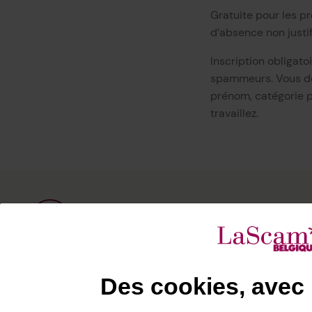
Gratuite pour les p
d’absence non justif
Inscription obligato
spammeurs. Vous dev
prénom, catégorie pr
travaillez.
Rencontre de la Webcréation #7
Des cookies, avec