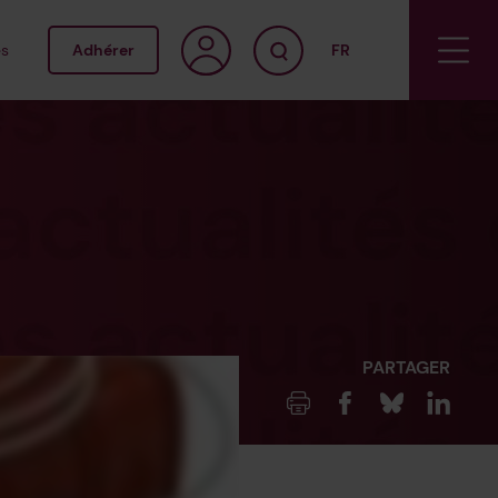
s
Adhérer
FR
EN
NL
s
PARTAGER
Imprimer
Facebook
Blueksy
Linked