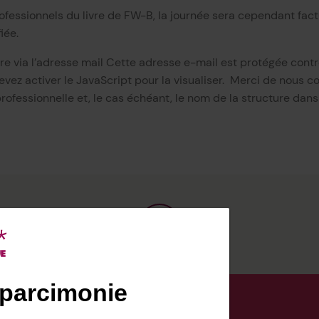
rofessionnels du livre de FW-B, la journée sera cependant fa
iée.
ire via l’adresse mail
Cette adresse e-mail est protégée contr
ez activer le JavaScript pour la visualiser.
Merci de nous c
ofessionnelle et, le cas échéant, le nom de la structure dans
 parcimonie