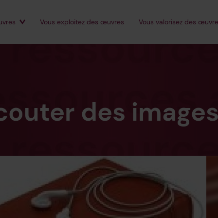
vres
Vous
exploitez
des œuvres
Vous
valorisez
des œuvre
tes
écouter des image