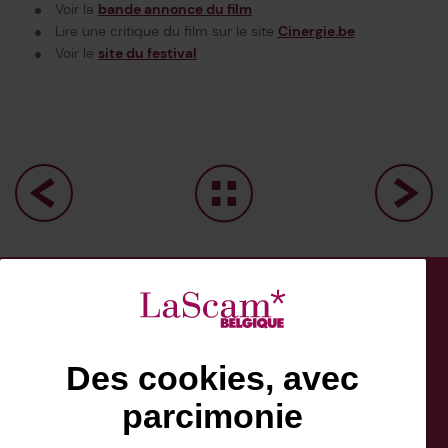
Voir la
bande annonce du film
Lire une critique du film sur le site
Cinergie.be
Voir le
site du festival
Des cookies, avec
parcimonie
Facebook
Bluesky
Linkedin
Instagram
NewsLetter