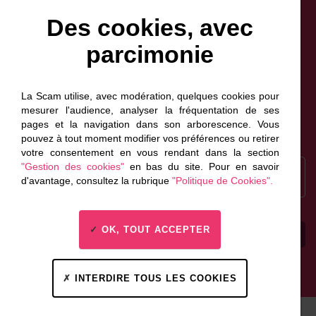
Des cookies, avec
parcimonie
Facebook
Bluesky
Linkedin
Instagram
NewsLetter
Scam France
La Scam utilise, avec modération, quelques cookies pour
Scam Canada
mesurer l'audience, analyser la fréquentation de ses
pages et la navigation dans son arborescence. Vous
pouvez à tout moment modifier vos préférences ou retirer
votre consentement en vous rendant dans la section
Recrutement
"Gestion des cookies"
en bas du site. Pour en savoir
Inscrivez-vous à la
d'avantage, consultez la rubrique
"Politique de Cookies".
newsletter
OK, TOUT ACCEPTER
Espace presse
Contactez-nous
INTERDIRE TOUS LES COOKIES