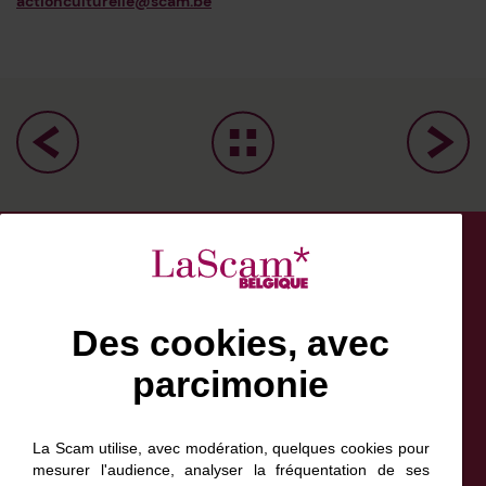
actionculturelle@scam.be
Des cookies, avec
parcimonie
Facebook
Bluesky
Linkedin
Instagram
NewsLetter
Scam France
La Scam utilise, avec modération, quelques cookies pour
Scam Canada
mesurer l'audience, analyser la fréquentation de ses