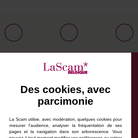
Des cookies, avec
parcimonie
Facebook
Bluesky
Linkedin
Instagram
NewsLetter
Scam France
La Scam utilise, avec modération, quelques cookies pour
Scam Canada
mesurer l'audience, analyser la fréquentation de ses
pages et la navigation dans son arborescence. Vous
pouvez à tout moment modifier vos préférences ou retirer