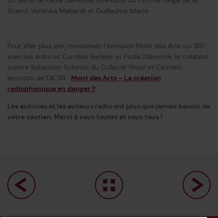
Un texte de Paola Stévenne (membre du Comité belge de la
Scam), Veronika Mabardi et Guillaume Istace
Pour aller plus loin, revisionnez l’émission Mont des Arts sur BX1
avec les autrices Caroline Berliner et Paola Stévenne, le créateur
sonore Sébastien Schmitz du Collectif Wow! et Carmelo
Iannuzzo de l’ACSR :
Mont des Arts – La création
radiophonique en danger ?
Les autrices et les auteurs radio ont plus que jamais besoin de
votre soutien. Merci à vous toutes et vous tous !