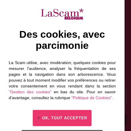
Des cookies, avec
parcimonie
Facebook
Bluesky
Linkedin
Instagram
NewsLetter
Scam France
La Scam utilise, avec modération, quelques cookies pour
Scam Canada
mesurer l'audience, analyser la fréquentation de ses
pages et la navigation dans son arborescence. Vous
pouvez à tout moment modifier vos préférences ou retirer
votre consentement en vous rendant dans la section
Recrutement
"Gestion des cookies"
en bas du site. Pour en savoir
Inscrivez-vous à la
d'avantage, consultez la rubrique
"Politique de Cookies".
newsletter
OK, TOUT ACCEPTER
Espace presse
Contactez-nous