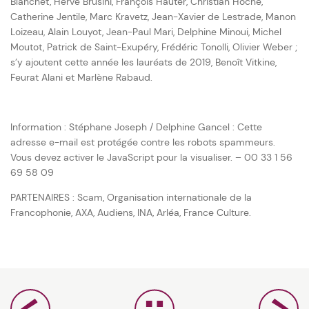
Blanchet, Hervé Brusini, François Hauter, Christian Hoche,
Catherine Jentile, Marc Kravetz, Jean-Xavier de Lestrade, Manon
Loizeau, Alain Louyot, Jean-Paul Mari, Delphine Minoui, Michel
Moutot, Patrick de Saint-Exupéry, Frédéric Tonolli, Olivier Weber ;
s’y ajoutent cette année les lauréats de 2019, Benoît Vitkine,
Feurat Alani et Marlène Rabaud.
Information : Stéphane Joseph / Delphine Gancel :
Cette
adresse e-mail est protégée contre les robots spammeurs.
Vous devez activer le JavaScript pour la visualiser.
– 00 33 1 56
69 58 09
PARTENAIRES : Scam, Organisation internationale de la
Francophonie, AXA, Audiens, INA, Arléa, France Culture.