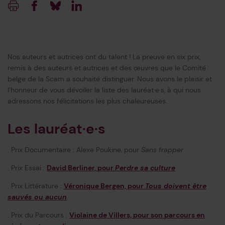
Imprimer
Facebook
Blueksy
Linkedin
Nos auteurs et autrices ont du talent ! La preuve en six prix,
remis à des auteurs et autrices et des œuvres que le Comité
belge de la Scam a souhaité distinguer. Nous avons le plaisir et
l’honneur de vous dévoiler la liste des lauréat·e·s, à qui nous
adressons nos félicitations les plus chaleureuses.
Les lauréat·e·s
. Prix Documentaire : Alexe Poukine, pour
Sans frapper
. Prix Essai :
David Berliner, pour
Perdre sa culture
. Prix Littérature :
Véronique Bergen, pour
Tous doivent être
sauvés ou aucun
. Prix du Parcours :
Violaine de Villers, pour son parcours en