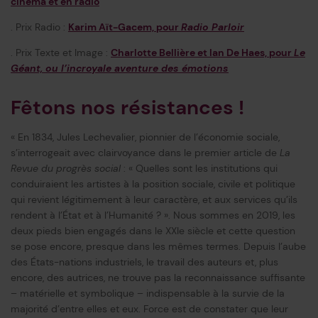
cinéma et en radio
. Prix Radio :
Karim Aït-Gacem, pour
Radio Parloir
. Prix Texte et Image :
Charlotte Bellière et Ian De Haes, pour
Le
Géant, ou l’incroyale aventure des émotions
Fêtons nos résistances !
« En 1834, Jules Lechevalier, pionnier de l’économie sociale,
s’interrogeait avec clairvoyance dans le premier article de
La
Revue du progrès social
: « Quelles sont les institutions qui
conduiraient les artistes à la position sociale, civile et politique
qui revient légitimement à leur caractère, et aux services qu’ils
rendent à l’État et à l’Humanité ? ». Nous sommes en 2019, les
deux pieds bien engagés dans le XXIe siècle et cette question
se pose encore, presque dans les mêmes termes. Depuis l’aube
des États-nations industriels, le travail des auteurs et, plus
encore, des autrices, ne trouve pas la reconnaissance suffisante
– matérielle et symbolique – indispensable à la survie de la
majorité d’entre elles et eux. Force est de constater que leur