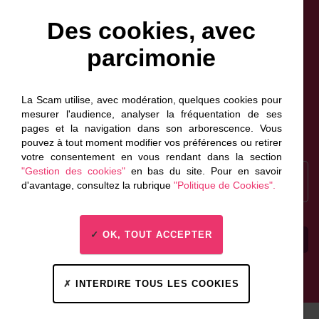
Des cookies, avec
parcimonie
Facebook
Bluesky
Linkedin
Instagram
NewsLetter
Scam France
La Scam utilise, avec modération, quelques cookies pour
Scam Canada
mesurer l'audience, analyser la fréquentation de ses
pages et la navigation dans son arborescence. Vous
pouvez à tout moment modifier vos préférences ou retirer
votre consentement en vous rendant dans la section
Recrutement
"Gestion des cookies"
en bas du site. Pour en savoir
Inscrivez-vous à la
d'avantage, consultez la rubrique
"Politique de Cookies".
newsletter
OK, TOUT ACCEPTER
Espace presse
Contactez-nous
INTERDIRE TOUS LES COOKIES