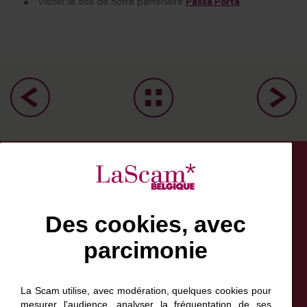
Visiter le site de notre partenaire
Passa Porta
Des cookies, avec
parcimonie
Facebook
Bluesky
Linkedin
Instagram
NewsLetter
Scam France
La Scam utilise, avec modération, quelques cookies pour
Scam Canada
mesurer l'audience, analyser la fréquentation de ses