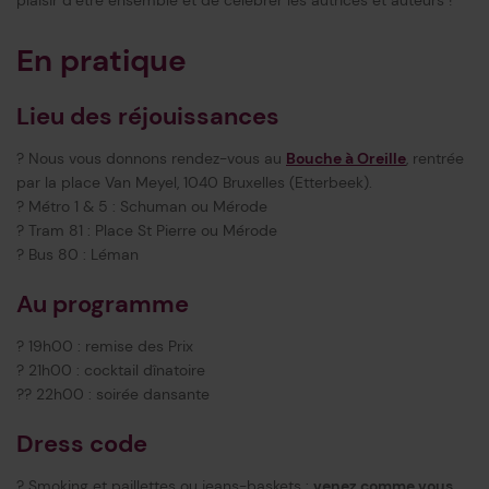
plaisir d’être ensemble et de célébrer les autrices et auteurs !
En pratique
Lieu des réjouissances
? Nous vous donnons rendez-vous au
Bouche à Oreille
, rentrée
par la place Van Meyel, 1040 Bruxelles (Etterbeek).
? Métro 1 & 5 : Schuman ou Mérode
? Tram 81 : Place St Pierre ou Mérode
? Bus 80 : Léman
Au programme
? 19h00 : remise des Prix
? 21h00 : cocktail dînatoire
?? 22h00 : soirée dansante
Dress code
? Smoking et paillettes ou jeans-baskets :
venez comme vous