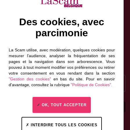
Des cookies, avec
parcimonie
Facebook
Bluesky
Linkedin
Instagram
NewsLetter
Scam France
La Scam utilise, avec modération, quelques cookies pour
Scam Canada
mesurer l'audience, analyser la fréquentation de ses
pages et la navigation dans son arborescence. Vous
pouvez à tout moment modifier vos préférences ou retirer
votre consentement en vous rendant dans la section
Recrutement
"Gestion des cookies"
en bas du site. Pour en savoir
Inscrivez-vous à la
d'avantage, consultez la rubrique
"Politique de Cookies".
newsletter
OK, TOUT ACCEPTER
Espace presse
Contactez-nous
INTERDIRE TOUS LES COOKIES