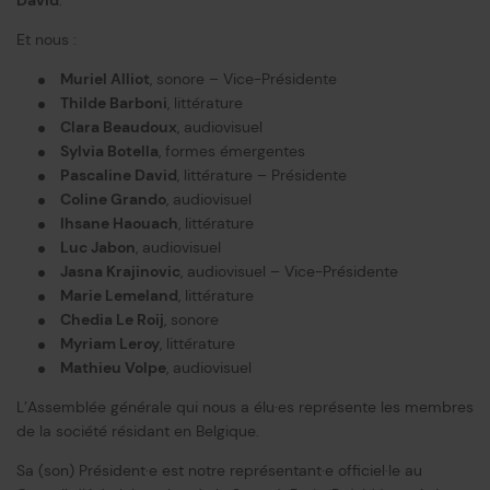
David
.
Et nous :
Muriel Alliot
, sonore – Vice-Présidente
Thilde Barboni
, littérature
Clara Beaudoux
, audiovisuel
Sylvia Botella
, formes émergentes
Pascaline David
, littérature – Présidente
Coline Grando
, audiovisuel
Ihsane Haouach
, littérature
Luc Jabon
, audiovisuel
Jasna Krajinovic
, audiovisuel – Vice-Présidente
Marie Lemeland
, littérature
Chedia Le Roij
, sonore
Myriam Leroy
, littérature
Mathieu Volpe
, audiovisuel
L’Assemblée générale qui nous a élu·es représente les membres
de la société résidant en Belgique.
Sa (son) Président·e est notre représentant·e officiel·le au