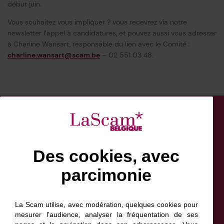
début juin.
Vous souhaitez vous impliquer ? vous recevrez via notre
newsletter l’appel à candidatures, et pouvez aussi vous adresser
à Charline Wansart, responsable du lien avec le Comité :
charline.wansart@scam.be
– 02 551 03 48.
Des cookies, avec
parcimonie
Facebook
Bluesky
Linkedin
Instagram
NewsLetter
Scam France
La Scam utilise, avec modération, quelques cookies pour
Scam Canada
mesurer l'audience, analyser la fréquentation de ses