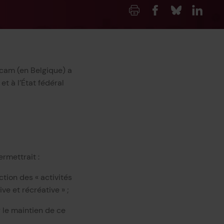
Imprimer
Facebook
Blueksy
Linked
Scam (en Belgique) a
t à l’État fédéral
ermettrait :
ction des « activités
ive et récréative » ;
 le maintien de ce