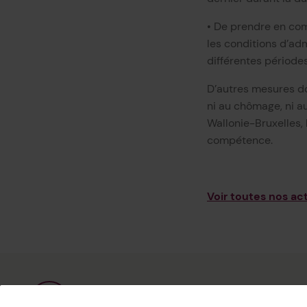
• De prendre en com
les conditions d’adm
différentes période
D’autres mesures do
ni au chômage, ni a
Wallonie-Bruxelles,
compétence.
Voir toutes nos act
Mobilisation pour la reconnaissance