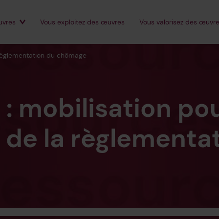
vres
Vous
exploitez
des œuvres
Vous
valorisez
des œuvre
tes
a règlementation du chômage
: mobilisation po
 de la règlementa