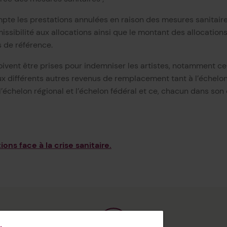
pte les prestations annulées en raison des mesures sanitair
issibilité aux allocations ainsi que le montant des allocatio
s de référence.
ivent être prises pour indemniser les artistes, notamment ce
ux différents autres revenus de remplacement tant à l’échelon
 l’échelon régional et l’échelon fédéral et ce, chacun dans so
ions face à la crise sanitaire.
 de la Scam