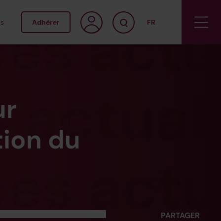
s
Adhérer
FR
EN
NL
ur
tion du
PARTAGER