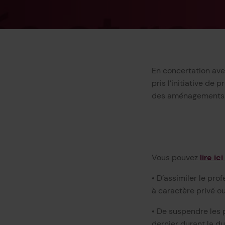
En concertation ave
pris l’initiative de
des aménagements à 
Vous pouvez
lire ic
• D’assimiler le pro
à caractère privé ou 
• De suspendre les 
dernier durant la d